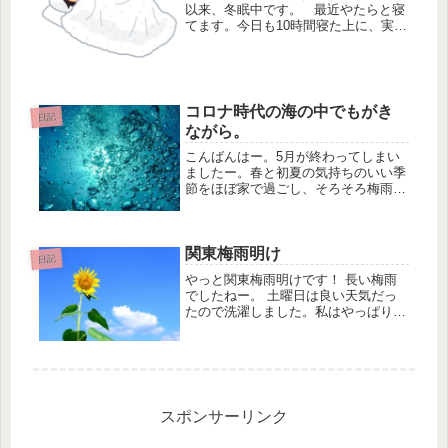
以来、冬眠中です。 最近やたらと寝
てます。今日も10時間寝た上に、実際
に布団から出るまで1時間もかかりま
した。 午前中は寝てます。やる気も
出ず。家からも出ず。 どこかに買い
物に行こうとも思わず。でも今...
コロナ時代の海の中でもがき
日記
ながら。
こんばんはー。5月が終わってしまい
ましたー。春と初夏の気持ちのいい季
節をほぼ家で過ごし、そろそろ梅雨入
りになりそうですね。コロナ時代の海
の中でこれまでは一つの島（仕事）を
出て、無職の海に投げ出されたら、派
関東梅雨明け
遣会社の船に拾ってもらって、次の島
日記
（...
やっと関東梅雨明けです！ 長い梅雨
でしたねー。 土曜日は良い天気だっ
たので洗濯しました。私はやっぱり外
に干したい派なので。 しかし、天気
がいいと出かけたくなります
ね。。 まあ遊びに行くお金もない
し、 コロナは相変わらずだし、 マス
クは必須だ...
スポンサーリンク