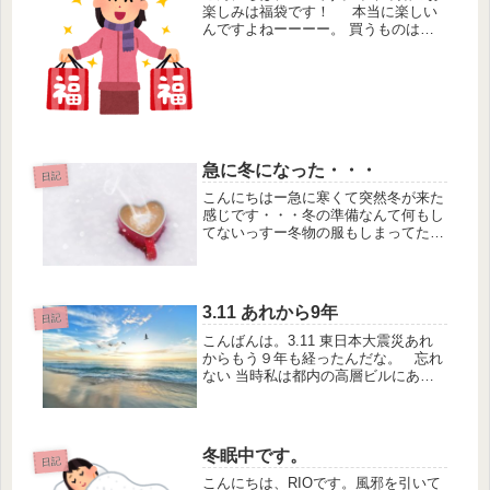
楽しみは福袋です！ 本当に楽しい
んですよねーーーー。 買うものは食
べ物系か飲み物系です。普段買わない
ものが入ってたりして楽しい。 個包
装のお菓子やティーパックやドリップ
の飲み物だったら、職場に持...
急に冬になった・・・
日記
こんにちはー急に寒くて突然冬が来た
感じです・・・冬の準備なんて何もし
てないっすー冬物の服もしまってたの
で、たたみジワがあるので、一度は洗
濯しないとなぁと思いますが、天気が
悪くて外干しができず部屋干しは少し
しか干せない為に洗濯物がたまってし
3.11 あれから9年
日記
ま...
こんばんは。3.11 東日本大震災あれ
からもう９年も経ったんだな。 忘れ
ない 当時私は都内の高層ビルにある
会社で派遣社員として働いていまし
た。地震発生時は高層ビルのエレベー
ターの中で、エレベーターが緊急停止
してスピーカーから「降りてくだ...
冬眠中です。
日記
こんにちは、RIOです。風邪を引いて