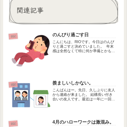
関連記事
のんびり過ごす日
日記
こんにちは、RIOです。今日はのんび
りと過ごすと決めていました。 年末
感は全然なくて特に何か準備とかもし
てない感じです。 今日は洗濯して過
ごそうと思っていたら、メルカリで１
つ売れたので、梱包と発送をすること
にしました。 売れたのがロングコ...
羨ましいしかない。
日記
こんばんはー。先日、久しぶりに友人
から連絡が来ました。 結構長い付き
合いの友人です。最近は一年に一回く
らいしか会うことがないですが、細く
長く続いています。 そんな友人はコ
ロナ禍で去年の3月からずっとフルリ
モート勤務だそうです。基本的に出社
4月のハローワークは激混み。
し...
日記