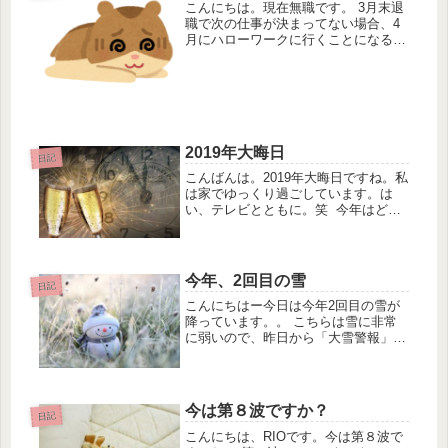
こんにちは。現在無職です。 3月末退
職で次の仕事が決まってない場合、4
月にハローワークに行くことになるの
ですが、4月のハロワの混み方がやば
かったです・・・！ 最初に申し込み
手続きに行った日なんて、なんと4時
間待ちでした・・・ 待てど暮らせ
ど...
2019年大晦日
日記
こんばんは。2019年大晦日ですね。私
は家でゆっくり過ごしています。は
い、テレビとともに。笑 今年はどん
な一年でしたか？ 私は最近のブログ
にも書いていますが、派遣で勤めてい
た会社を今月で退社しました。来年は
無職スタートです。笑まあでも年末...
今年、2回目の雪
日記
こんにちはー今日は今年2回目の雪が
降っています。。 こちらは雪に非常
に弱いので、昨日から「大雪警報」が
出ています。。 予報では10センチ程
度の積雪の予報です。 （どれだけ雪
に弱いかわかっていただけます
か？） 雪が降ると、電車は止ま...
今は第８波ですか？
日記
こんにちは、RIOです。今は第８波で