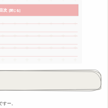
目次
ですー。