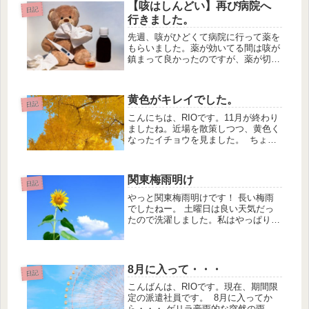
ルタイムで働いてきて、ダイエット中
【咳はしんどい】再び病院へ
日記
なのでホットヨガスタジオも行って、
行きました。
帰...
先週、咳がひどくて病院に行って薬を
もらいました。薬が効いてる間は咳が
鎮まって良かったのですが、薬が切れ
たら咳が再び出るようになりました。
前回の記事はこちら。咳はしんど
い・・・。もうほんとに。咳はしんど
黄色がキレイでした。
いですねー。体力が消耗するのと集中
日記
力も削...
こんにちは、RIOです。11月が終わり
ましたね。近場を散策しつつ、黄色く
なったイチョウを見ました。 ちょう
どお天気も良くて、黄色と青のコント
ラストもキレイでした。 上を見上げ
て写真を撮ってる人がたくさんいまし
関東梅雨明け
た。でも、混んでなくて自由に歩...
日記
やっと関東梅雨明けです！ 長い梅雨
でしたねー。 土曜日は良い天気だっ
たので洗濯しました。私はやっぱり外
に干したい派なので。 しかし、天気
がいいと出かけたくなります
ね。。 まあ遊びに行くお金もない
し、 コロナは相変わらずだし、 マス
8月に入って・・・
日記
クは必須だ...
こんばんは、RIOです。現在、期間限
定の派遣社員です。 8月に入ってか
ら・・・ ゲリラ豪雨的な突然の雨が