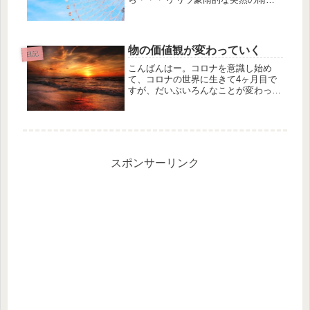
降ったりで 少し気温も下がって過ご
しやすい日がありましたね。 まあ２
週目からは猛暑再び！！！のようで
す。 熱中症に気をつけないとです...
物の価値観が変わっていく
日記
こんばんはー。コロナを意識し始め
て、コロナの世界に生きて4ヶ月目で
すが、だいぶいろんなことが変わって
きたなと感じます。 物の価値観が変
わる いろんなことがすごいスピード
で変わっています。物の価値観もその
一つです。使い捨てだったマスクが
買...
スポンサーリンク