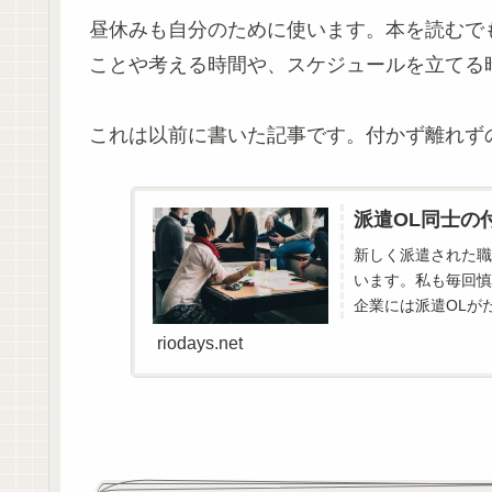
昼休みも自分のために使います。本を読むで
ことや考える時間や、スケジュールを立てる
これは以前に書いた記事です。付かず離れず
派遣OL同士の
新しく派遣された職
います。私も毎回慎
企業には派遣OLが
派遣です。いろんなと
riodays.net