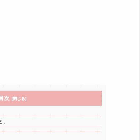
目次
と。