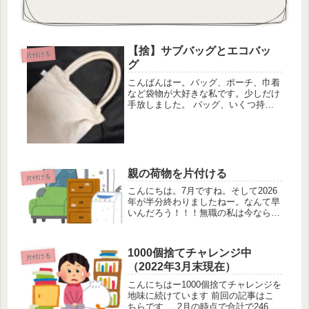
【捨】サブバッグとエコバッ
片付ける
グ
こんばんはー。バッグ、ポーチ、巾着
など袋物が大好きな私です。少しだけ
手放しました。 バッグ、いくつ持っ
てるのだろうかバッグ、ポーチ、巾着
などいくつ持ってるのか把握していま
せん。とにかくたくさんあります。
笑 まずはこちらを手放しました。キ
ャン...
親の荷物を片付ける
片付ける
こんにちは。7月ですね。そして2026
年が半分終わりましたねー。なんて早
いんだろう！！！無職の私は今なら手
伝えるとばかりに、5月〜6月にかけて
の期間に親が住んでいた家（今はきょ
うだいが住んでいます）の片付けをし
1000個捨てチャレンジ中
てました。きょうだいが入院して...
片付ける
（2022年3月末現在）
こんにちはー1000個捨てチャレンジを
地味に続けています 前回の記事はこ
ちらです 2月の時点で合計で246点