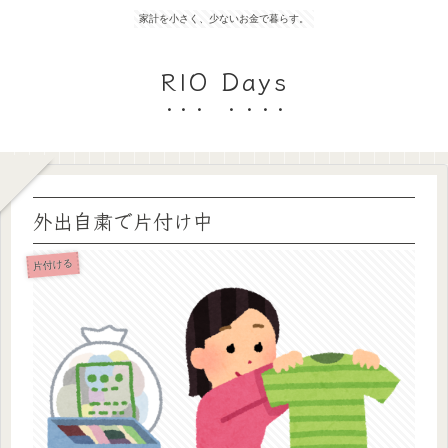
家計を小さく、少ないお金で暮らす。
RIO Days
外出自粛で片付け中
片付ける