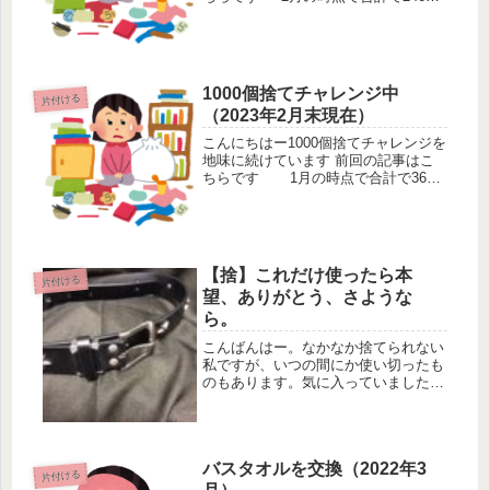
を手放しています始めたのは2021年1
月25日からです始まりの日が中途半端
なのは思いつきで始めたからです 洗
濯バサミのよう...
1000個捨てチャレンジ中
片付ける
（2023年2月末現在）
こんにちはー1000個捨てチャレンジを
地味に続けています 前回の記事はこ
ちらです 1月の時点で合計で362
点を手放しています。始めたのは2021
年1月25日からです。始まりの日が中
途半端なのは思いつきで始めたからで
す。 洗濯バ...
【捨】これだけ使ったら本
片付ける
望、ありがとう、さような
ら。
こんばんはー。なかなか捨てられない
私ですが、いつの間にか使い切ったも
のもあります。気に入っていましたが
瀕死の状態まずはこちらです。ベルト
です。これはデニムによく使ってまし
た。星のスタッズがぐるっと一周つい
ていてカジュアルにもかっこいい系に
バスタオルを交換（2022年3
も...
片付ける