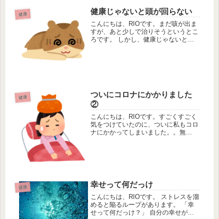
健康じゃないと頭が回らない
健康
こんにちは、RIOです。まだ咳が出ま
すが、あと少しで治りそうというとこ
ろです。 しかし、健康じゃないと頭
が回らないし、いろんなことが抜けま
すね。 忘れ物や失くし物はする
し、、、しかも気づかないときてま
す。。 健康が一番大事ですよ本当
に。 喉...
ついにコロナにかかりました
健康
②
こんにちは、RIOです。すごくすごく
気をつけていたのに、ついに私もコロ
ナにかかってしまいました。。無
念。 ★発症1日目：前日からの高熱
により病院で検査を受ける。コロナ陽
性と診断され、薬を処方される。もう
一回熱が出るかもしれないとのこ...
幸せって何だっけ
健康
こんにちは、RIOです。 ストレスを溜
めると陥るループがあります。 「幸
せって何だっけ？」 自分の幸せが分