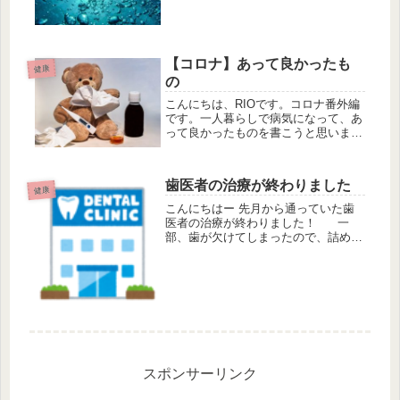
からなくなるループです。 ストレス
解消のために買い物に走ったり、食に
走ったり、・・・・・色々あるかと思
います。 職場でこんにゃろめ...
【コロナ】あって良かったも
健康
の
こんにちは、RIOです。コロナ番外編
です。一人暮らしで病気になって、あ
って良かったものを書こうと思いま
す。 あって良かったもの アクエリ
アス（ずっと友達、水より断然飲みや
すい）水（薬飲むとき、甘い口をすっ
歯医者の治療が終わりました
きりさせたいとき）ゼリー飲料（...
健康
こんにちはー 先月から通っていた歯
医者の治療が終わりました！ 一
部、歯が欠けてしまったので、詰め物
を外して作り直しの治療でし
た。。 虫歯ではなかったので痛みも
なく順調に終了でした。 歯はできる
だけ大事にしたいですね。 何と言っ
て...
スポンサーリンク