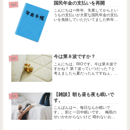
国民年金の支払いを再開
いう話は聞かないので、よし今年は予
日記
防...
こんにちはー昨年、失業してからとい
うもの支払いが大変な国民年金の支払
いを免除していただいてました昨年書
いた記事です この記事に書いたよう
に2020年2月から2021年6月までの国
民年金の支払いを免除していただきま
した 国民年金の支払いを...
今は第８波ですか？
日記
こんにちは、RIOです。今は第８波で
すかね？ 第７波っていつだった？と
考えましたら夏だったんですねぇ。 7
月8月あたりでしたか？そう言えばそ
の頃に働いてた会社で毎日のように感
染者が出てたっけ。（遠い目） 最近
はニュースがネガティブ情報ばか...
【雑談】朝も昼も夜も眠いで
日記
す。
こんばんはー。毎日なんか眠いで
す。。割と一日中眠いです。 梅雨の
せいかわからないけど 晴れないお天
気のせいか、常に眠いです。朝も昼も
夜も眠い。昨日はパソコンを膝に乗せ