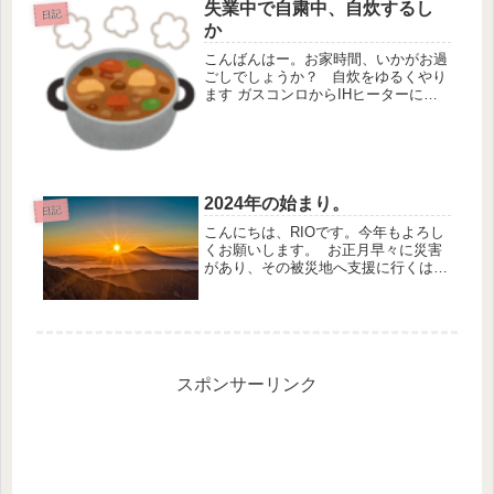
たまま、気づいたら寝てました。 仕
失業中で自粛中、自炊するし
日記
事も今はそれほど忙しくなくて、単純
か
な作...
こんばんはー。お家時間、いかがお過
ごしでしょうか？ 自炊をゆるくやり
ます ガスコンロからIHヒーターに変
えたことで、掃除が楽になりました。
これだけでも自炊のハードルが下がり
ました。さらにフライパンと鍋を新し
くしたことで、汚れ落ちも良いの...
2024年の始まり。
日記
こんにちは、RIOです。今年もよろし
くお願いします。 お正月早々に災害
があり、その被災地へ支援に行くはず
だった飛行機の事故があったりとなん
とも大変なことが起こっておりま
す。 改めて何事もない平凡な毎日が
とてもありがたいことなんだなと思
い...
スポンサーリンク