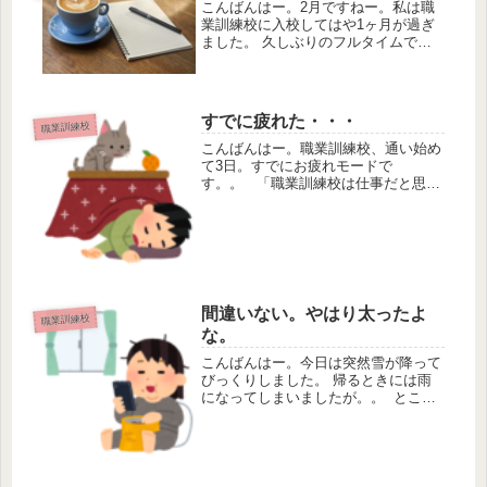
こんばんはー。2月ですねー。私は職
業訓練校に入校してはや1ヶ月が過ぎ
ました。 久しぶりのフルタイムで何
かをするという状況で、毎日がビュン
ビュン過ぎていく感じです。やっぱり
やる事があると時間が経つのが早いで
す。 私は今は毎日勉強ばかりして
すでに疲れた・・・
職業訓練校
ま...
こんばんはー。職業訓練校、通い始め
て3日。すでにお疲れモードで
す。。 「職業訓練校は仕事だと思っ
てください」 毎日同じ場所に通うと
いうことも久しぶりです。 あと、
「職業訓練校は仕事だと思ってくださ
い」とのことなので気を抜けない感じ
はあり...
間違いない。やはり太ったよ
職業訓練校
な。
こんばんはー。今日は突然雪が降って
びっくりしました。 帰るときには雨
になってしまいましたが。。 ところ
で、、、学校でね、撮影があったんで
すよ。 就活の為のもので、プロカメ
ラマンさんが撮ってくれるんで
す。 「そんなことまでやってくれる
んだー...