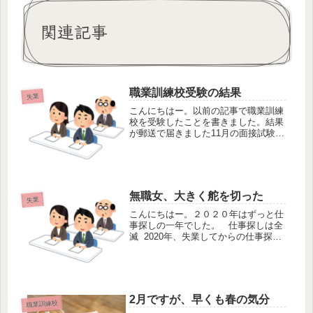
関連記事
職業訓練校受験の結果
失業
こんにちはー。以前の記事で職業訓練
校を受験したことを書きました。結果
が郵送で届きました11月の面接試験か
ら約3週間ほどで合否の通知が届きま
した。結果は・・・合格でした！！！
良かったです！！！来年の年明けから
学校へ行きます！1月から3月までの...
無職女、大きく舵を切った
失業
こんにちはー。２０２０年はずっと仕
事探しの一年でした。 仕事探しは全
滅 2020年、失業してからの仕事探し
は全滅と言っても過言ではありませ
ん。何故なら、長期の仕事に関しては
応募すれども返事がない。ただの一度
も返事がありませんでしたから...
2月ですが、早くも春の気分
職業訓練校