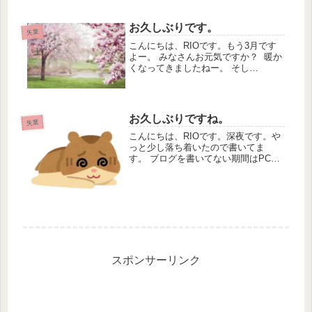
お久しぶりです。
失業
こんにちは、RIOです。もう3月です
よー。 みなさんお元気ですか？ 暖か
くなってきましたねー。 そし
て、、、こちらは電気代が一気に上が
ってきましたよ。 もう働かない
と！！！ 実は、在宅勤務が良いなと
思って、フル在宅か出勤が超少ない仕
お久しぶりですね。
失業
事をメ...
こんにちは、RIOです。深夜です。や
っと少し落ち着いたので書いてま
す。 ブログを書いてない期間はPCを
立ち上げていませんでした。 忙しか
ったーーーーー 職探しもオタ活
も！！！ とんでもなく忙しかったー
ーーー もういっそオタ活が落ち着...
スポンサーリンク