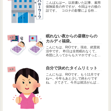
こんばんはー。以前書いた記事、雇用
保険延長の件ですが、今回はその後の
話です。 コロナの影響による特
例 夏に働いていた短期のバイトの離
職票が届いたので、ハローワークへ行
きました。その際に雇用保険の給付日
数の延長が受けられるかどうかがわ
か...
眠れない夜からの昼寝からの
失業
カルディ福袋。
こんにちは、RIOです。現在、絶賛就
活中です。 昨日は全然眠れなくて、
布団に入ってからもスマホでずっと求
人見てました。で、そのまま一睡も出
来ずに朝になりました。 昼間は用
事があり、出かけました。すっごく天
自分で決めたタイムリミット
失業
気が良くて気持ち良かったです...
こんにちは、RIOです。もう11月です
ねー。今年もあと少しで終わりです
ね。 さてさて。今月は就活がんばり
ます・・・！ ずっとやってるんです
けどね就活は。 しかし、私の第一希
望のテレワークありで、職場も近目
で、時給も希望で探して応募してま
す...