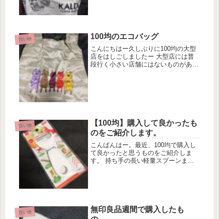
んな感じバッグです。カルディの食品
の絵柄です。大きさはお弁当入れるラ
ンチバッグよりも大きくて、よくあ
る...
100均のエコバッグ
買い物
こんにちはー久しぶりに100均の大型
店をはしごしましたー 大型店には普
段行く小さい店舗にはないものがある
ので楽しいです！ 今回は色々と買っ
てしまったのですが、最大の目的は来
年のカレンダーと手帳です （セリア
で買いましたー）（もう売ってるん
で...
【100均】購入して良かったも
買い物
のをご紹介します。
こんばんはー。最近、100均で購入し
て良かったと思うものをご紹介しま
す。 持ち手の長い軽量スプーンまず
はこちらです。 持ち手の長い軽量ス
プーンです。軽量スプーンは持ってい
るのですが、持ち手の短いコンパクト
なものでプラスチック製のものを持
っ...
無印良品週間で購入したも
買い物