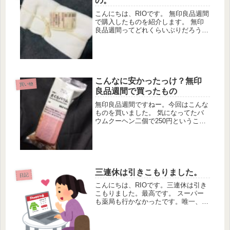
の。
こんにちは、RIOです。 無印良品週間
で購入したものを紹介します。 無印
良品週間ってどれくらいぶりだろう？
去年1回はあったかな？ 無印良品も値
上げしてしまったので、これまでのよ
うに気軽に買えなくなってしまって残
念です。 まあこれも時代の流...
こんなに安かったっけ？無印
買い物
良品週間で買ったもの
無印良品週間ですねー。今回はこんな
ものを買いました。 気になってたバ
ウムクーヘン二個で250円ということ
でバウムクーヘンを買いました！買っ
たのはこちらの二つです。季節だし、
さくらバウム。ピンクが可愛いです。
無印のバウムクーヘンは結構ボリュ
ー...
三連休は引きこもりました。
日記
こんにちは、RIOです。三連休は引き
こもりました。最高です。 スーパー
も薬局も行かなかったです。唯一、郵
便を出しにポストに行っただけ。 し
かし、買い物モードになってしまって
いるので、平日の仕事帰りはいろいろ