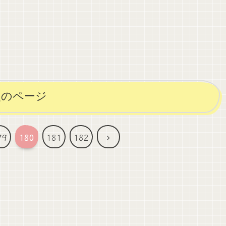
次のページ
次
79
180
181
182
へ