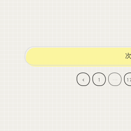
前
1
…
1
へ