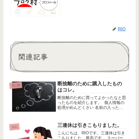
RIO
関連記事
断捨離のために購入したもの
買い物
はコレ。
断捨離のために買ってよかったなと思
ったものを紹介します。 個人情報の
処理がめんどくさい 名前の入った封
筒、書類などを捨てるのがとてもめん
どくさいです。そこで買っちゃいまし
た！！！シュレッダーです。 IRIS
三連休は引きこもりました。
日記
P5GCXposted wit...
こんにちは、RIOです。三連休は引き
こもりました。最高です。 スーパー