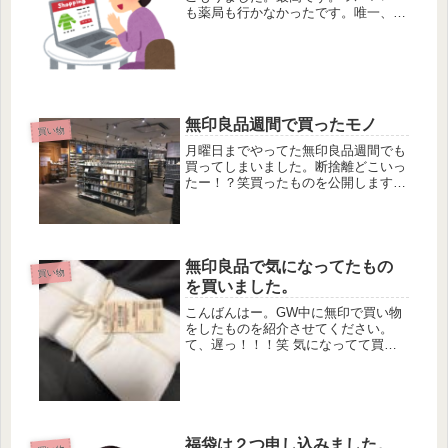
も薬局も行かなかったです。唯一、郵
便を出しにポストに行っただけ。 し
かし、買い物モードになってしまって
いるので、平日の仕事帰りはいろいろ
とお買い物しちゃってました。 1年...
無印良品週間で買ったモノ
買い物
月曜日までやってた無印良品週間でも
買ってしまいました。断捨離どこいっ
たー！？笑買ったものを公開します！
まずはホホバオイルです。これは評判
が良いので興味がありました。お試し
に一番小さいサイズを買いました。肌
にも髪にも使えるとのことなので1本
使...
無印良品で気になってたもの
買い物
を買いました。
こんばんはー。GW中に無印で買い物
をしたものを紹介させてください。
て、遅っ！！！笑 気になってて買っ
てなかったものとはまずはこちらで
す。シリコン調理スプーンです。これ
は買いに行った時にたまたま安くなっ
ていて、定価８５０円が限定価格５９
０円に...
福袋は２つ申し込みました。