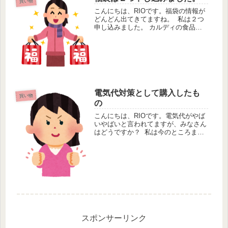
買い物
こんにちは、RIOです。福袋の情報が
どんどん出てきてますね。 私は２つ
申し込みました。 カルディの食品袋
とマクドナルドです。 この２つは毎
年申し込んでます。去年はカルディに
当選してマクドナルドは落選しまし
た。 どちらも値上がりしたので、
当...
電気代対策として購入したも
買い物
の
こんにちは、RIOです。電気代がやば
いやばいと言われてますが、みなさん
はどうですか？ 私は今のところまだ
大丈夫です。 しかしいつ上がっても
おかしくはないとは思いますので、で
きる対策をしようと思いました。 何
をしたかと言いますと、、、 ...
スポンサーリンク