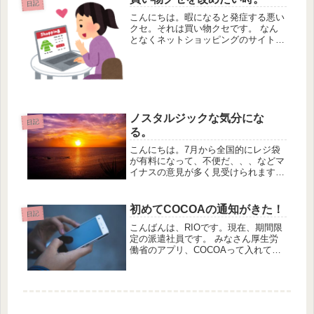
日記
こんにちは。暇になると発症する悪い
クセ。それは買い物クセです。 なん
となくネットショッピングのサイトを
見るこれいいなこれかわいいな安いな
買おうかなとついつい同じような物を
購入してしまうという・・・ お給料
が入ったら、何かを買うみたいな習慣
が...
ノスタルジックな気分にな
日記
る。
こんにちは。7月から全国的にレジ袋
が有料になって、不便だ、、、などマ
イナスの意見が多く見受けられます
が、私はとてもノスタルジックな気持
ちになっています。 私自身はこれま
でも使ってきた 私は一人暮らしを始
初めてCOCOAの通知がきた！
日記
めた頃からエコバッグを使ってきま...
こんばんは、RIOです。現在、期間限
定の派遣社員です。 みなさん厚生労
働省のアプリ、COCOAって入れてま
す？ コロナ陽性者の登録アプリで
す。 私はリリースされてすぐ入れ
て、もう780日くらい経つんです
ね。 それが今回、初めて通知が来た
ん...