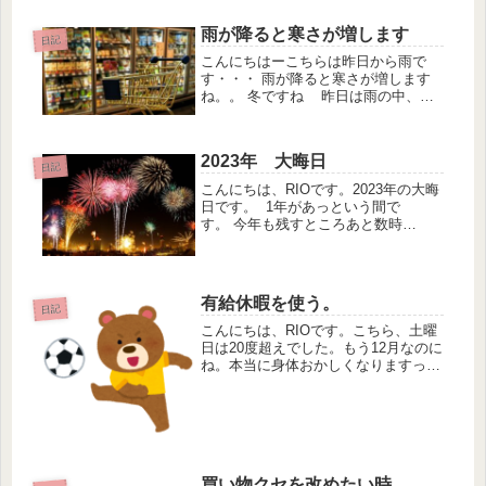
雨が降ると寒さが増します
日記
こんにちはーこちらは昨日から雨で
す・・・ 雨が降ると寒さが増します
ね。。 冬ですね 昨日は雨の中、エ
コバッグ複数持参で買い物をしまし
た 薬局で洗剤一つ購入、レジで自分
でエコバッグに詰めました（エコバッ
2023年 大晦日
グ①）（毎回自分で詰めます。店員...
日記
こんにちは、RIOです。2023年の大晦
日です。 1年があっという間で
す。 今年も残すところあと数時
間。 今年は6月から仕事が始まりまし
た。 派遣には変わりないのですが、
現在の仕事は派遣会社の直雇用という
形で就業しています。 最初に登録...
有給休暇を使う。
日記
こんにちは、RIOです。こちら、土曜
日は20度超えでした。もう12月なのに
ね。本当に身体おかしくなりますって
ーー。気温差すごくて、びっくりしま
す。私は風邪もひかず、インフルにも
かからず、コロナにもかからず、元気
ですね。職場のストレスにさらさ...
買い物クセを改めたい時。