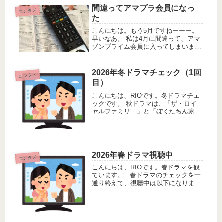
間違ってアマプラ会員になっ
エンタメ
た
こんにちは。もう5月ですねーーー。
早いなあ。 私は4月に間違って、アマ
ゾンプライム会員に入ってしまいまし
た。注文しようとしただけなのに、ア
マプラ会員になってしまいました。注
文ボタンと思ったら、会員への誘導ボ
2026年冬ドラマチェック（1回
エンタメ
タンでした。それで会員費600円が...
目）
こんにちは、RIOです。冬ドラマチェ
ックです。 秋ドラマは、「ザ・ロイ
ヤルファミリー」と「ぼくたちん家」
と「じゃあ、あんたが作ってみろよ」
が好きでした。 さて冬ドラマのチェ
ックを始めてます！単なるドラマ好き
視聴者の独断と偏見まみれのチョイ
ス...
2026年春ドラマ視聴中
エンタメ
こんにちは、RIOです。春ドラマを観
ています。 春ドラマのチェックを一
通り終えて、視聴中は以下になりまし
た！ 【月曜日】「サバ缶、宇宙へ行
く」21時～（フジ系）教師と高校生が
宇宙食開発という夢に挑戦した実話を
元にしたドラマ。教師役の北...