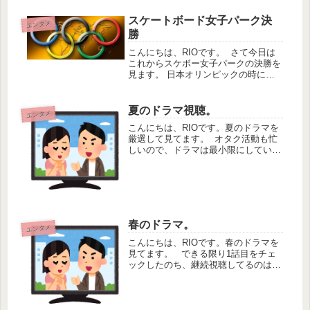
スケートボード女子パーク決
エンタメ
勝
こんにちは、RIOです。 さて今日は
これからスケボー女子パークの決勝を
見ます。 日本オリンピックの時に圧
倒的にすごかった岡本碧優選手を見た
かったのにパリオリンピックには出て
ないのーーーーー！ 日本オリンピッ
夏のドラマ視聴。
エンタメ
クの時は落下してしまってメダルに...
こんにちは、RIOです。夏のドラマを
厳選して見てます。 オタク活動も忙
しいので、ドラマは最小限にしていま
す。 今年の夏は、、 ①VIVANT②転
職の魔王様③最高の教師 以上3本で
す。 VIVANTはわけわからん映画規模
のドラマで映像...
春のドラマ。
エンタメ
こんにちは、RIOです。春のドラマを
見てます。 できる限り1話目をチェ
ックしたのち、継続視聴してるのは以
下になりました。 月曜日・教場０単
発シリーズを観てたし面白かったの
で。主役なんだけどちょっと後ろに下
がったポジションなのに木村くんの...