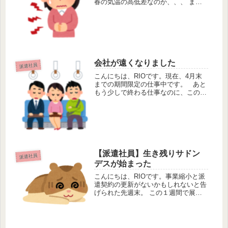
春の気温の高低差なのか、、、 まあ
どっちもでしょうね〜 やっぱり弱
いところにズンときますよね。。 短
期の派遣はいいところもありますが、
数ヶ月ごとに職を失う危機感にさい
な...
会社が遠くなりました
派遣社員
こんにちは、RIOです。現在、4月末
までの期間限定の仕事中です。 あと
もう少しで終わる仕事なのに、この
度、会社が移転しました。。 これま
で入っていたビルとの賃貸契約が切れ
たようです。 で、オフィスの引越し
がありました。 もちろん休日出...
【派遣社員】生き残りサドン
派遣社員
デスが始まった
こんにちは、RIOです。事業縮小と派
遣契約の更新がないかもしれないと告
げられた先週末。 この１週間で展開
がありました。 生き残りをかけたサ
ドンデスに参加する派遣社員、その人
数は・・・ 130名超え‼︎ エグい‼︎ 私の
勝手な予想では居残り...