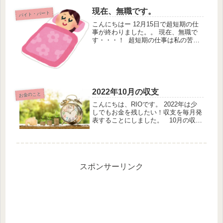
現在、無職です。
バイト・パート
こんにちはー 12月15日で超短期の仕
事が終わりました。。 現在、無職で
す・・・！ 超短期の仕事は私の苦手
とする仕事でした 黙々とコツコツや
る仕事ですねさらに頭も使うので、な
んていうか、、、 すごーーく疲れま
したね。。 黙々とコツコツで...
2022年10月の収支
お金のこと
こんにちは、RIOです。 2022年は少
しでもお金を残したい！収支を毎月発
表することにしました。 10月の収支
は・・・ 10月収入 180,000円支
出 152,000円収支 28,000円 10月の
収支はプラス28,000円の結果と...
スポンサーリンク