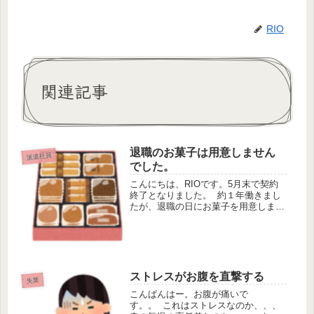
RIO
関連記事
退職のお菓子は用意しません
派遣社員
でした。
こんにちは、RIOです。5月末で契約
終了となりました。 約１年働きまし
たが、退職の日にお菓子を用意しませ
んでした。 お菓子を用意するかどう
か、とても悩ましいです。悩む時間、
買いに行く時間、お金、何かと労力が
かかるので大変です。 そこ...
ストレスがお腹を直撃する
失業
こんばんはー。お腹が痛いで
す。。 これはストレスなのか、、、