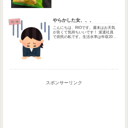
トおいしいですよね〜〜かみごたえが
あって大好きです！今回は「枝豆にん
にく味」を買いました。これ絶対ビー
ル...
やらかした女、、、
買い物
こんにちは、RIOです。週末はお天気
が良くて気持ちいいです！ 派遣社員
で庶民の私です。生活水準は年収200
万円台の貧乏層になります。 そんな
私、やらかしました・・・！ スーパ
ーにて、半額シールが貼ってあるささ
み肉を見つけて、ラッキー！とカ...
スポンサーリンク