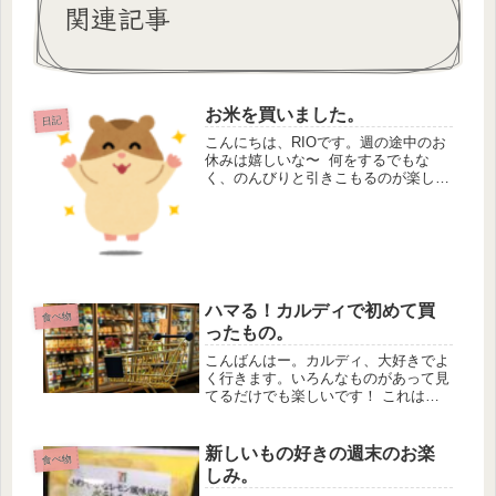
関連記事
お米を買いました。
日記
こんにちは、RIOです。週の途中のお
休みは嬉しいな〜 何をするでもな
く、のんびりと引きこもるのが楽しい
です〜本当に至福の時間！ ところ
で、お米を今週買ったんですよ。５キ
ロで4200円でした。高
い〜〜〜〜〜〜！ 私は一人暮らしな
ので、これま...
ハマる！カルディで初めて買
食べ物
ったもの。
こんばんはー。カルディ、大好きでよ
く行きます。いろんなものがあって見
てるだけでも楽しいです！ これはハ
マる！今回初めて買ったのはこちらで
す。シナモンロールです！！！私はこ
れまでシナモンロールにはそれほど手
新しいもの好きの週末のお楽
食べ物
が伸びませんでした。なんかとても甘
しみ。
い...