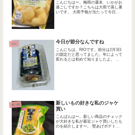
こんにちはー。梅雨の週末、いかがお
過ごしですか？こちらは大雨で蒸し暑
いです。 大雨予報が当たって今日は
何度も大雨が降って、止んで、また大
雨が降って、そんなことを繰り返して
いるので当然洗濯物も干せないし、買
い物に行こうにも雨がひどくてずぶ濡
れ...
今日が節分なんですね
日記
こんにちは、RIOです。節分は2月3日
の固定だと思ってました。年によって
変わるとは初めて知りましたよ。 と
言うことで、今年の節分は今日2月2日
らしいです。 なるほどーちょっとス
ーパーに行ってこちらを購入しまし
た。ハーフの恵方巻きです。味がい...
新しいもの好きな私のジャケ
食べ物
買い
こんばんはー。新しい商品のチェック
が大好きな私が最近ジャケ買いしたも
のを紹介しますー。 堅あげポテト
枝豆にんにくジャーーン！堅あげポテ