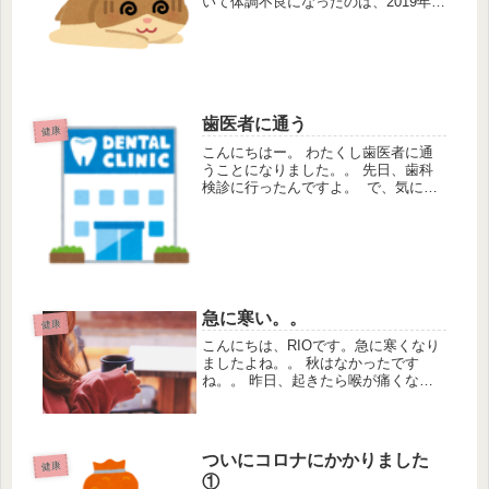
いて体調不良になったのは、2019年で
した。 その後はマスク生活と自粛生
活と週3〜4日の出勤という生活のせい
か、2020年と2021年は風邪すら引か
ずに過ごしていました。...
歯医者に通う
健康
こんにちはー。 わたくし歯医者に通
うことになりました。。 先日、歯科
検診に行ったんですよ。 で、気にな
るところはないかと聞かれたの
で、 気になるところがあったので伝
えました。 そしたらば、 歯が一部欠
けておりました・・・！ 原因は...
急に寒い。。
健康
こんにちは、RIOです。急に寒くなり
ましたよね。。 秋はなかったです
ね。。 昨日、起きたら喉が痛くなっ
てました。今日もまだ痛いで
す。。 乾燥ですかねぇ。 温かいもの
を飲んだりして、喉を労ってま
す。 昨日は仕事が終わってからダイ
ついにコロナにかかりました
健康
ソーに行き、の...
①