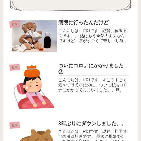
病院に行ったんだけど
健康
こんにちは、RIOです。絶賛、体調不
良です。。 熱はもう全然大丈夫なん
ですけど、咳がすごくて苦しいし気に
なるので、遅ればせながら病院に行っ
たんです。 抗生物質と咳止めを出し
てもらいました。 で、お昼ご飯を食
べた後だったので、家に帰ったら抗...
ついにコロナにかかりました
健康
②
こんにちは、RIOです。すごくすごく
気をつけていたのに、ついに私もコロ
ナにかかってしまいました。。無
念。 ★発症1日目：前日からの高熱
により病院で検査を受ける。コロナ陽
性と診断され、薬を処方される。もう
一回熱が出るかもしれないとのこ...
3年ぶりにダウンしました。。
健康
こんばんは、RIOです。現在、期間限
定の派遣社員です。 最後に風邪を引