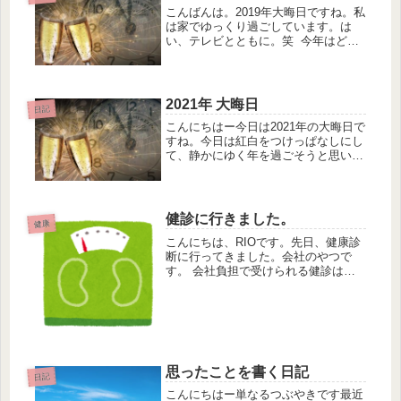
こんばんは。2019年大晦日ですね。私
は家でゆっくり過ごしています。は
い、テレビとともに。笑 今年はどん
な一年でしたか？ 私は最近のブログ
にも書いていますが、派遣で勤めてい
た会社を今月で退社しました。来年は
無職スタートです。笑まあでも年末...
2021年 大晦日
日記
こんにちはー今日は2021年の大晦日で
すね。今日は紅白をつけっぱなしにし
て、静かにゆく年を過ごそうと思いま
す。2021年は一年のほとんどの月日を
「緊急事態宣言」の中で過ごしまし
た。マスクをつけて静かに過ごすこと
が当たり前にできるようになりま...
健診に行きました。
健康
こんにちは、RIOです。先日、健康診
断に行ってきました。会社のやつで
す。 会社負担で受けられる健診は基
本的なやつでした。人間ドッグでもな
いし、生活習慣病検診でもない。 至
って普通の健康診断です。 オプショ
ンは自己負担になります。なのでしば
ら...
思ったことを書く日記
日記
こんにちはー単なるつぶやきです最近