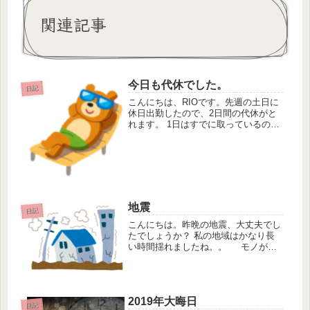
関連記事
今日も代休でした。
日記
こんにちは、RIOです。先週の土日に
休日出勤したので、2日間の代休がと
れます。 1日はすでに取っているの
で、2日目は月曜日にして3連休にしま
した。 こういうのはさっさと取る主
義です！ あと平日休めるチャンスっ
てありがたいです。電話で連絡...
地震
日記
こんにちは。昨晩の地震、大丈夫でし
たでしょうか？ 私の地域はかなり長
い時間揺れましたね。。 モノが落
ち始めたので、揺れる中、拾い始めま
したね。（揺れが収まるまでは動かな
い方がいいかと思いますが） テレビ
が全部、地震速報に切り替わり...
2019年大晦日
日記