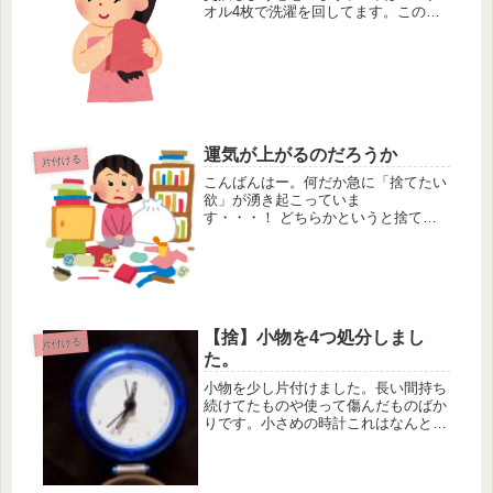
オル4枚で洗濯を回してます。この枚
数がなかなか良くて、バスタオル1枚
につき、1年でだいたい90回弱使うよ
うになります。 今回交換するのはこ
ちらのバスタオルです。 モン...
運気が上がるのだろうか
片付ける
こんばんはー。何だか急に「捨てたい
欲」が湧き起こっていま
す・・・！ どちらかというと捨てら
れない女の私が、なんだか捨てたいと
いう気持ちが湧いてくるというのは非
常に珍しいこと。 いつも断腸の思い
でモノを捨ててきたのに、 今のこの
「捨てたい」...
【捨】小物を4つ処分しまし
片付ける
た。
小物を少し片付けました。長い間持ち
続けてたものや使って傷んだものばか
りです。小さめの時計これはなんと
2001年にマルイでもらったものです。
実に17年前のものです。ちょっとだけ
使ってましたが蓋が硬くて電池の出し