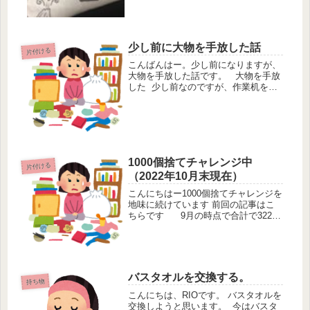
いちいち取り出すのはめんどくさい。
さ...
少し前に大物を手放した話
片付ける
こんばんはー。少し前になりますが、
大物を手放した話です。 大物を手放
した 少し前なのですが、作業机を買
いました。この時に作業机を置くため
のスペースを確保するために、これま
で使っていた座椅子を手放すことにし
ました。 座椅子は少し大きめの...
1000個捨てチャレンジ中
片付ける
（2022年10月末現在）
こんにちはー1000個捨てチャレンジを
地味に続けています 前回の記事はこ
ちらです 9月の時点で合計で322点
を手放しています始めたのは2021年1
月25日からです始まりの日が中途半端
なのは思いつきで始めたからです 洗
濯バサミのよ...
バスタオルを交換する。
持ち物
こんにちは、RIOです。 バスタオルを
交換しようと思います。 今はバスタ