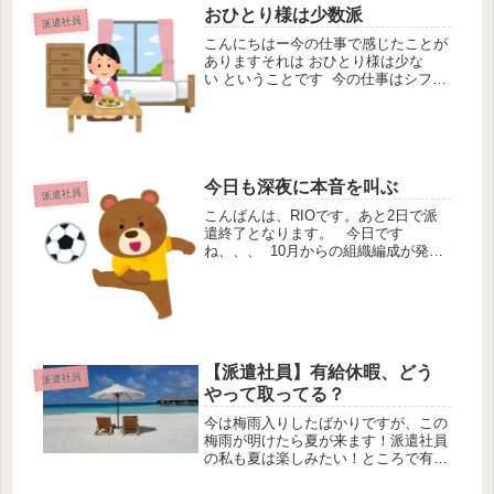
ず、さらにスマホから響く避難勧告の
おひとり様は少数派
派遣社員
音。何度も何度も鳴るけど、とても外
こんにちはー今の仕事で感じたことが
に...
ありますそれは おひとり様は少な
い ということです 今の仕事はシフト
制で出勤日数を選べます 週３〜5日の
好きな日数を選べます なので、フル
タイムで働きたい人や主婦の方やフリ
ーターの方などいろんな人がいます...
今日も深夜に本音を叫ぶ
派遣社員
こんばんは、RIOです。あと2日で派
遣終了となります。 今日です
ね、、、 10月からの組織編成が発表
されたんですよーー その中に私の名
前はもちろん、ない こんにゃろめ
ーーーーーーーーーーーー 会社に
も仕事にも未練など...
【派遣社員】有給休暇、どう
派遣社員
やって取ってる？
今は梅雨入りしたばかりですが、この
梅雨が明けたら夏が来ます！派遣社員
の私も夏は楽しみたい！ところで有給
休暇は使えてますか？派遣社員ってぶ
っちゃけ有給休暇取りづらいです派遣