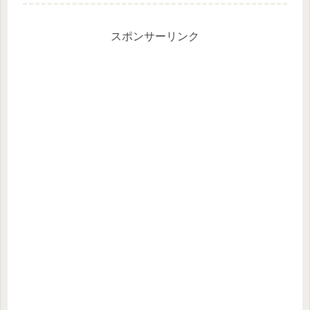
社員を補充する目的としては正社員の
補佐的な役割が多いかと思います。実
際...
スポンサーリンク