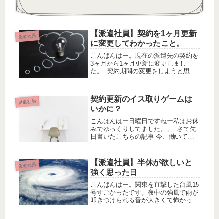
【派遣社員】契約を1ヶ月更新
派遣社員
に変更してわかったこと。
こんばんはー。現在の派遣先の契約を
3ヶ月から1ヶ月更新に変更しまし
た。 契約期間の変更をしようと思っ
たきっかけ 4月に派遣社員が増員され
て、そこで私がパワハラだなと感じる
ことがありました。無理やり仕事を押
契約更新のイス取りゲームは
派遣社員
し付けられるといったことがありま
いかに？
し...
こんばんはー日曜日ですねー私はお休
みでゆっくりしてました。。 さて先
日書いたこちらの記事 今、働いてる
派遣の仕事の更新の結果が出まし
た！ 本来なら9月末で終わる契約の今
の仕事ですが、業務を縮小しての1ヶ
【派遣社員】半休が欲しいと
派遣社員
月の更新が発表されました そこで
強く思った日
全...
こんばんはー。関東を直撃した台風15
号すごかったです。夜中の強風で雨が
叩きつけられる音が大きくて怖かった
です。何か飛んできて窓に当たったら
怖いなと思いながらなかなか寝付け