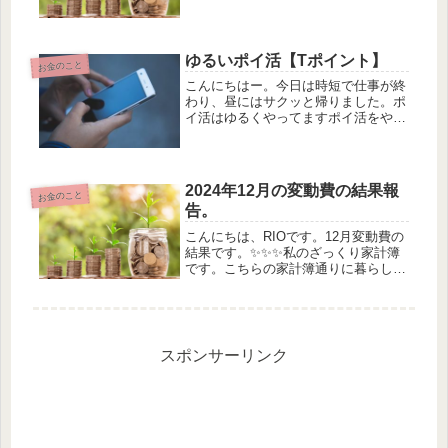
の仕事は2つです。週2日の派遣と週3
日の派遣の仕事です。 2つの仕事の合
計で、123,678 円でした！ 半月の割に
は多かったなと思い...
ゆるいポイ活【Tポイント】
お金のこと
こんにちはー。今日は時短で仕事が終
わり、昼にはサクッと帰りました。ポ
イ活はゆるくやってますポイ活をやっ
てる人は多いと思います。私もやって
ます。ゆるい感じでやってます。今日
は20日ということで、ウエルシアグル
ープのお客様感謝デーです。Tポイ
2024年12月の変動費の結果報
お金のこと
ン...
告。
こんにちは、RIOです。12月変動費の
結果です。✨✨✨私のざっくり家計簿
です。こちらの家計簿通りに暮らして
います。毎月の変動費の予算はもろも
ろひっくるめて6万円です。そして12
月の変動費の結果は！3190円の黒字で
す！！！意外と残りました。...
スポンサーリンク