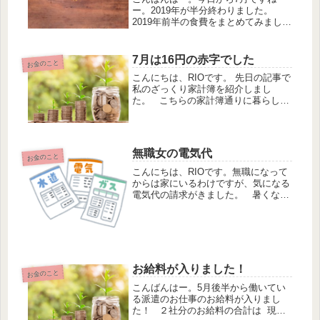
ー。2019年が半分終わりました。
2019年前半の食費をまとめてみまし
た。 2019年前半の食費を計算しまし
たあっという間の半年でした。食費は
なるべく溜めずに計算するようにして
7月は16円の赤字でした
お金のこと
います。まずは一覧表です。 どん...
こんにちは、RIOです。 先日の記事で
私のざっくり家計簿を紹介しまし
た。 こちらの家計簿通りに暮らして
います。毎月の変動費の予算はもろも
ろひっくるめて6万円です。 そして7
月の変動費は16円の赤字でしたーー
ー 昨日、スーパーに行って...
無職女の電気代
お金のこと
こんにちは、RIOです。無職になって
からは家にいるわけですが、気になる
電気代の請求がきました。 暑くなり
始めた頃からの無職です。なのでエア
コンは付けっぱなし、在宅率は90％く
らいです。 使用期間 6/15~7/14使用
量 139kw...
お給料が入りました！
お金のこと
こんばんはー。5月後半から働いてい
る派遣のお仕事のお給料が入りまし
た！ ２社分のお給料の合計は 現在